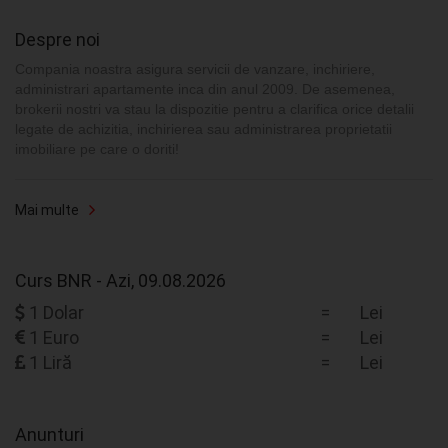
Despre noi
Compania noastra asigura servicii de vanzare, inchiriere,
administrari apartamente inca din anul 2009. De asemenea,
brokerii nostri va stau la dispozitie pentru a clarifica orice detalii
legate de achizitia, inchirierea sau administrarea proprietatii
imobiliare pe care o doriti!
Mai multe
Curs BNR - Azi, 09.08.2026
1 Dolar
=
Lei
1 Euro
=
Lei
1 Liră
=
Lei
Anunturi