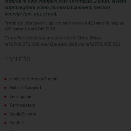
Intrarea în este complex este securizată, 2 lifturi, sistem
supraveghere video, termostat ambient, senzori
detecție fum, gaz și apă.
Pretul solicitat pentru apartament este de 420 euro/ luna plus
420 garantie si COMISION
Consilierii de
dicati acestei oferte Orbu Maria
tel.
0740.273.100
sau Bamboi Gabriel tel.0754.455.523
Facilități
Incalzire: Centrala Proprie
Mobilat: Complet
Termopane
Termosistem
Gresie Faianta
Parchet