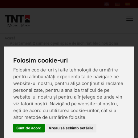
Men
navi
Acasă
Apartament 2 camere open space de inchiriat bloc nou zona
Tatarasi
Doi Baieti
Folosim cookie-uri
Folosim cookie-uri și alte tehnologii de urmărire
TATARASI
pentru a îmbunătăți experiența ta de navigare pe
website-ul nostru, pentru afișa conținut și reclame
personalizate, pentru a analiza traficul de pe
website-ul nostru și pentru a înțelege de unde vin
vizitatorii noștri. Navigând pe website-ul nostru,
ești de acord cu utilizarea cookie-urilor, cât și a
altor metode de urmărire folosite.
Sunt de acord
Vreau să schimb setările