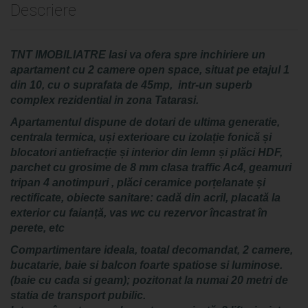
Descriere
TNT IMOBILIATRE Iasi va ofera spre inchiriere un
apartament cu 2 camere open space, situat pe etajul 1
din 10, cu o suprafata de 45mp, intr-un superb
complex rezidential in zona Tatarasi.
Apartamentul dispune de dotari de ultima generatie,
centrala termica, uși exterioare cu izolație fonică și
blocatori antiefracție și interior din lemn și plăci HDF,
parchet cu grosime de 8 mm clasa traffic Ac4, geamuri
tripan 4 anotimpuri , plăci ceramice porțelanate și
rectificate, obiecte sanitare: cadă din acril, placată la
exterior cu faianță, vas wc cu rezervor încastrat în
perete, etc
Compartimentare ideala, toatal decomandat, 2 camere,
bucatarie, baie si balcon foarte spatiose si luminose.
(baie cu cada si geam); pozitonat la numai 20 metri de
statia de transport pubilic.