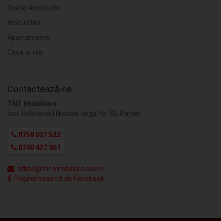
Toate Anunțurile
Blocuri Noi
Apartamente
Case si vile
Contactează-ne
TNT Imobiliare
Iasi, Bulevardul Nicolae Iorga, Nr. 7B, Parter
0758 031 522
0740 437 861
office@tnt-imobiliareiasi.ro
Pagina noastră de Facebook