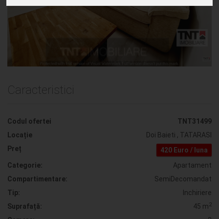
Apartament 2 camere open space
de inchiriat bloc nou zona Tatarasi
Caracteristici
Codul ofertei
TNT31499
Locație
Doi Baieti , TATARASI
Preț
420 Euro / luna
Categorie:
Apartament
Compartimentare:
SemiDecomandat
Tip:
Inchiriere
2
Suprafață:
45 m