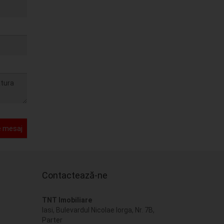
e mesaj
Contactează-ne
TNT Imobiliare
Iasi, Bulevardul Nicolae Iorga, Nr. 7B,
Parter