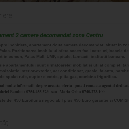
iere
ament 2 camere decomandat zona Centru
spre inchiriere, apartament doua camere decomandat, situat in zo
alas. Pozitionarea imobilului ofera acces facil catre mijloacele de
t in comun, Palas Mall, UMF, spitale, farmacii, institutii bancare.
ele apartamentului sunt urmatoarele: mobilat si utilat complet, ta
moizolatie interior-exterior, aer conditionat, gresie, faianta, parche
e spalat rufe, cuptor electric, plita gaz, combina frigorifica.
ai multe informatii despre aceasta oferta puteti contacta agentul dedicat 
abriel Bamboi: 0754.455.523 sau Maria Orbu 0740.273.100
este de 450 Euro/luna negociabil plus 450 Euro garantie si COMIS
tăți