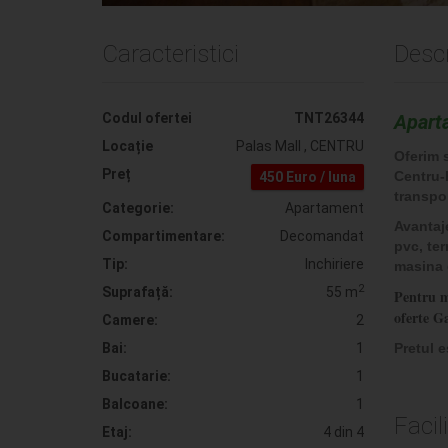
Caracteristici
Descr
Codul ofertei
TNT26344
Apart
Locație
Palas Mall , CENTRU
Oferim 
Preț
Centru-P
450 Euro / luna
transpor
Categorie:
Apartament
Avantaj
Compartimentare:
Decomandat
pvc, ter
Tip:
Inchiriere
masina d
2
Suprafață:
55 m
Pentru m
oferte G
Camere:
2
Bai:
1
Pretul 
Bucatarie:
1
Balcoane:
1
Facili
Etaj:
4 din 4