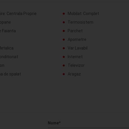
ire: Centrala Proprie
Mobilat: Complet
opane
Termosistem
e Faianta
Parchet
Apometre
etalica
Var Lavabil
onditionat
Internet
fon
Televizor
a de spalat
Aragaz
Nume
*