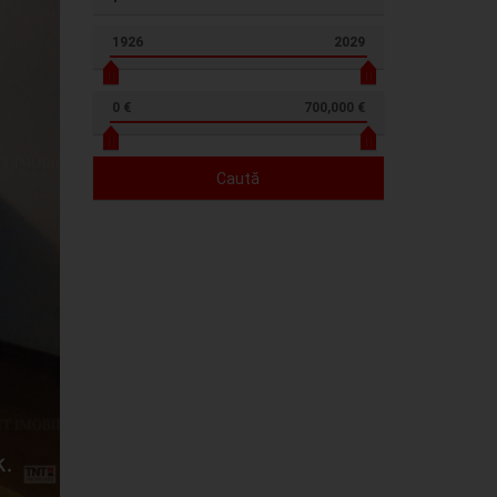
1926
2029
0 €
700,000 €
Caută
Apartament 2 camere decomandat