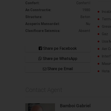
Confort:
Confort I
An Constructie:
1980
Incalz
Structura:
Beton
Term
Acoperis Mansardat:
Nu
Gresi
Clasificare Seismica:
Absent
Gaz
Usa M
Share pe Facebook
Aer C
Inter
Share pe WhatsApp
Masin
Share pe Email
Hota
Contact Agent
Bamboi Gabriel