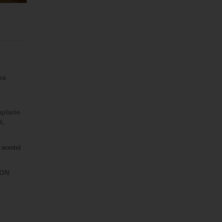
na
mplarie
t,
acestei
ION