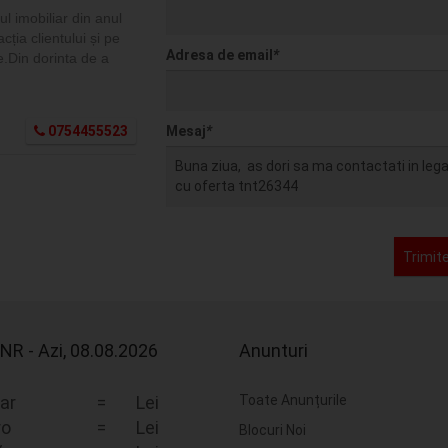
l imobiliar din anul
ția clientului și pe
Adresa de email
*
e.Din dorinta de a
0754455523
Mesaj
*
Trimit
NR - Azi, 08.08.2026
Anunturi
ar
=
Lei
Toate Anunțurile
ro
=
Lei
Blocuri Noi