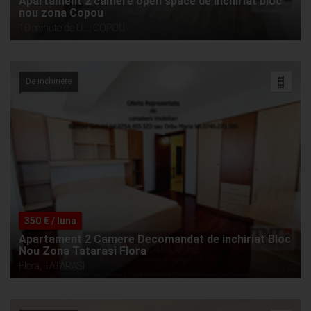
Apartament 2 camere open space de inchiriat bloc
nou zona Copou
10 minute de U..., COPOU
De inchiriere
350 € / luna
Apartament 2 Camere Decomandat de inchiriat Bloc
Nou Zona Tatarasi Flora
Flora, TATARASI