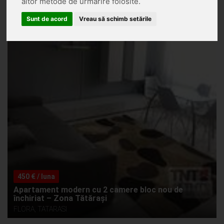
altor metode de urmărire folosite.
Sunt de acord
Vreau să schimb setările
450 € / luna
Apartament modern cu 2 camere bloc nou de
închiriat – Zona Tătărași
FLORA, TATARASI