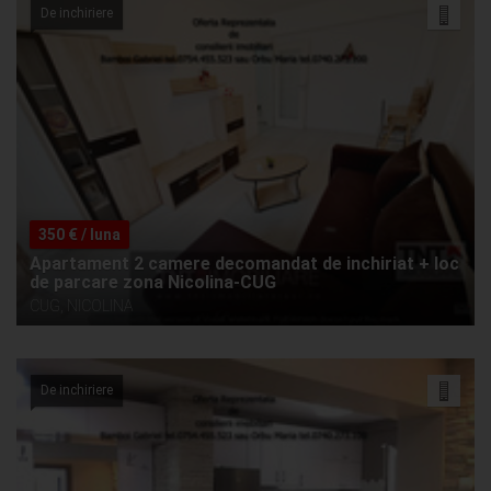
De inchiriere
350 € / luna
Apartament 2 camere decomandat de inchiriat + loc
de parcare zona Nicolina-CUG
CUG, NICOLINA
De inchiriere