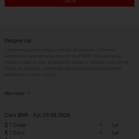
Caută
Despre noi
Compania noastra asigura servicii de vanzare, inchiriere,
administrari apartamente inca din anul 2009. De asemenea,
brokerii nostri va stau la dispozitie pentru a clarifica orice detalii
legate de achizitia, inchirierea sau administrarea proprietatii
imobiliare pe care o doriti!
Mai multe
Curs BNR - Azi, 09.08.2026
1 Dolar
=
Lei
1 Euro
=
Lei