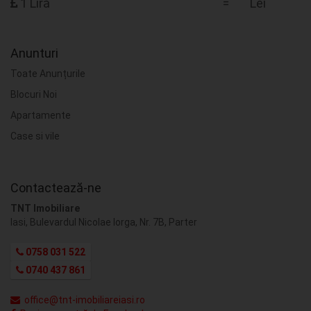
1 Liră
=
Lei
Anunturi
Toate Anunțurile
Blocuri Noi
Apartamente
Case si vile
Contactează-ne
TNT Imobiliare
Iasi, Bulevardul Nicolae Iorga, Nr. 7B, Parter
0758 031 522
0740 437 861
office@tnt-imobiliareiasi.ro