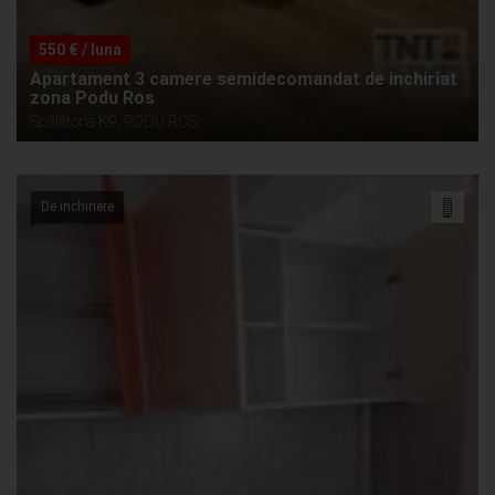
550 € / luna
Apartament 3 camere semidecomandat de inchiriat
zona Podu Ros
Spălătoria K9, PODU ROS
De inchiriere