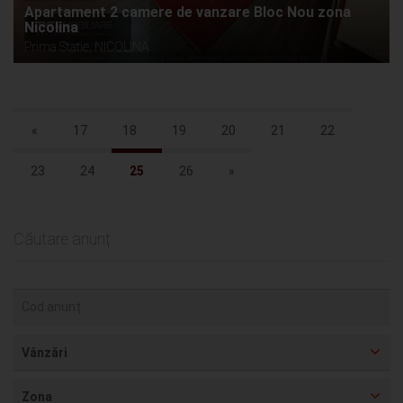
Apartament 2 camere de vanzare Bloc Nou zona
Nicolina
Prima Statie, NICOLINA
«
17
18
19
20
21
22
23
24
25
26
»
Căutare anunț
Vânzări
Zona