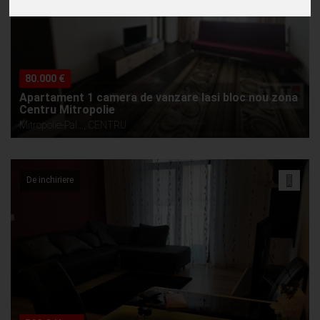
80.000 €
Apartament 1 camera de vanzare Iasi bloc nou zona
Centru Mitropolie
Mitropolie-Pal..., CENTRU
De inchiriere