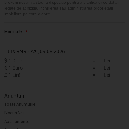
brokerii nostri va stau la dispozitie pentru a clarifica orice detalii
legate de achizitia, inchirierea sau administrarea proprietatii
imobiliare pe care o doriti!
Mai multe
Curs BNR - Azi, 09.08.2026
1 Dolar
=
Lei
1 Euro
=
Lei
1 Liră
=
Lei
Anunturi
Toate Anunțurile
Blocuri Noi
Apartamente