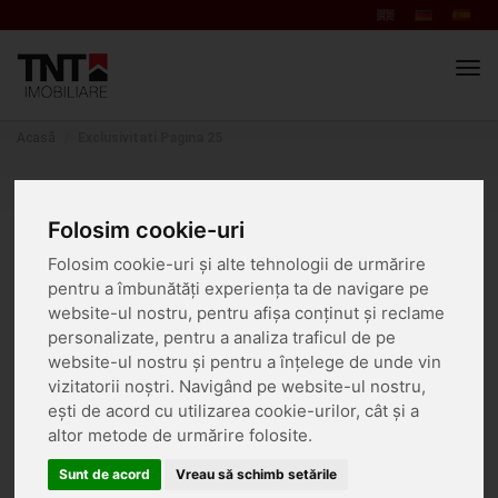
Men
navi
Acasă
Exclusivitati Pagina 25
Exclusivitati Pagina 25
Folosim cookie-uri
Folosim cookie-uri și alte tehnologii de urmărire
Rezultate căutare:
260
pentru a îmbunătăți experiența ta de navigare pe
website-ul nostru, pentru afișa conținut și reclame
Sortează
personalizate, pentru a analiza traficul de pe
website-ul nostru și pentru a înțelege de unde vin
vizitatorii noștri. Navigând pe website-ul nostru,
De vanzare
ești de acord cu utilizarea cookie-urilor, cât și a
altor metode de urmărire folosite.
Sunt de acord
Vreau să schimb setările