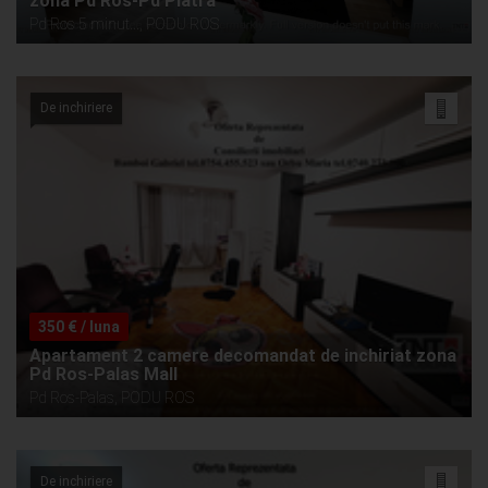
zona Pd Ros-Pd Piatra
Pd Ros 5 minut..., PODU ROS
De inchiriere
350 € / luna
Apartament 2 camere decomandat de inchiriat zona
Pd Ros-Palas Mall
Pd Ros-Palas, PODU ROS
De inchiriere