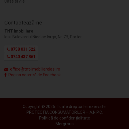
Case si vile
Contactează-ne
TNT Imobiliare
Iasi, Bulevardul Nicolae Iorga, Nr. 7B, Parter
0758 031 522
0740 437 861
office@tnt-imobiliareiasi.ro
Pagina noastră de Facebook
Copyright © 2026. Toate drepturile rezervate.
PROTECTIA CONSUMATORILOR – A.N.P.C.
Politică de confidențialitate
Mergi sus