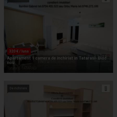
320 € / luna
Apartament 1 camera de inchiriat in Tatarasi- Bloc
nou
Tatarasi, TATARASI
De inchiriere