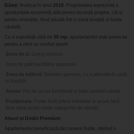
Băieți
, finalizat în anul
2016
. Proprietatea reprezintă o
oportunitate excelentă atât pentru locuință proprie, cât și
pentru investiție, fiind situată într-o zonă liniștită și foarte
căutată.
Cu o suprafață utilă de
50 mp
, apartamentul este proiectat
pentru a oferi un confort sporit:
Zona de zi:
Living luminos
Zona de gatit
bucătărie spațioasă
Zona de odihnă:
Dormitor generos, cu o atmosferă caldă
și liniștită;
Anexe:
Hol de acces funcțional și baie complet utilată.
Poziționare:
Parter înalt (oferă intimitate și acces facil,
fiind ideal pentru toate categoriile de vârstă).
Atuuri și Dotări Premium:
Apartamentul beneficiază de camere înalte, oferind o