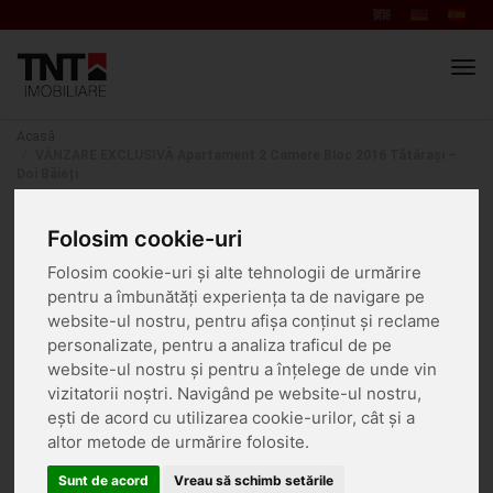
Men
navi
Acasă
VÂNZARE EXCLUSIVĂ Apartament 2 Camere Bloc 2016 Tătărași –
Doi Băieți
2 Baieti
Folosim cookie-uri
TATARASI
Folosim cookie-uri și alte tehnologii de urmărire
pentru a îmbunătăți experiența ta de navigare pe
website-ul nostru, pentru afișa conținut și reclame
personalizate, pentru a analiza traficul de pe
website-ul nostru și pentru a înțelege de unde vin
vizitatorii noștri. Navigând pe website-ul nostru,
ești de acord cu utilizarea cookie-urilor, cât și a
altor metode de urmărire folosite.
Sunt de acord
Vreau să schimb setările