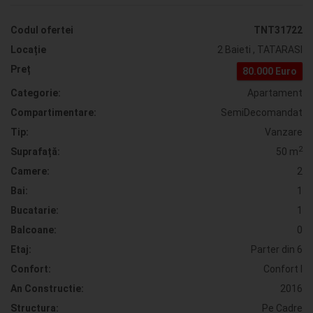
Codul ofertei
TNT31722
Locație
2 Baieti , TATARASI
Preț
80.000 Euro
Categorie:
Apartament
Compartimentare:
SemiDecomandat
Tip:
Vanzare
2
Suprafață:
50 m
Camere:
2
Bai:
1
Bucatarie:
1
Balcoane:
0
Etaj:
Parter din 6
Confort:
Confort I
An Constructie:
2016
Structura:
Pe Cadre