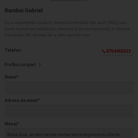
Bamboi Gabriel
Cu o experiență vastă în domeniul imobiliar din anul 2002,care
pune accent pe satisfacția clientului și pe transparență în fiecare
tranzacție.Din dorinta de a oferi servicii com
Telefon:
0754455523
Profilul complet
Nume
*
Adresa de email
*
Mesaj
*