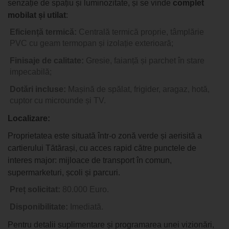
senzație de spațiu și luminozitate, și se vinde
complet
mobilat și utilat
:
Eficiență termică:
Centrală termică proprie, tâmplărie
PVC cu geam termopan și izolație exterioară;
Finisaje de calitate:
Gresie, faianță și parchet în stare
impecabilă;
Dotări incluse:
Mașină de spălat, frigider, aragaz, hotă,
cuptor cu microunde și TV.
Localizare:
Proprietatea este situată într-o zonă verde și aerisită a
cartierului Tătărași, cu acces rapid către punctele de
interes major: mijloace de transport în comun,
supermarketuri, școli și parcuri.
Preț solicitat:
80.000 Euro.
Disponibilitate:
Imediată.
Pentru detalii suplimentare și programarea unei vizionări,