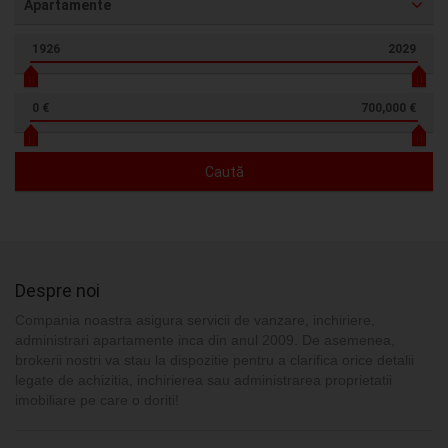
Apartamente
1926
2029
0 €
700,000 €
Caută
Despre noi
Compania noastra asigura servicii de vanzare, inchiriere,
administrari apartamente inca din anul 2009. De asemenea,
brokerii nostri va stau la dispozitie pentru a clarifica orice detalii
legate de achizitia, inchirierea sau administrarea proprietatii
imobiliare pe care o doriti!