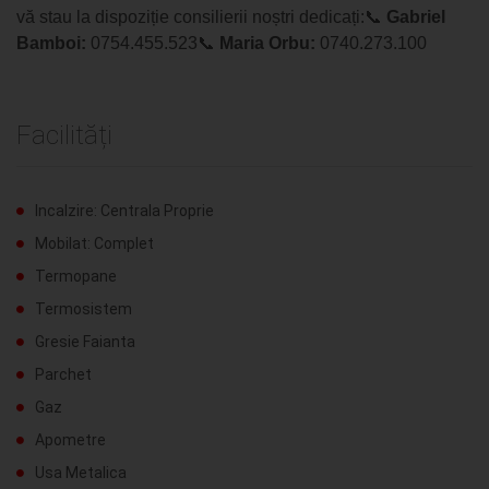
vă stau la dispoziție consilierii noștri dedicați:
📞
Gabriel
Bamboi:
0754.455.523📞
Maria Orbu:
0740.273.100
Facilități
Incalzire: Centrala Proprie
Mobilat: Complet
Termopane
Termosistem
Gresie Faianta
Parchet
Gaz
Apometre
Usa Metalica